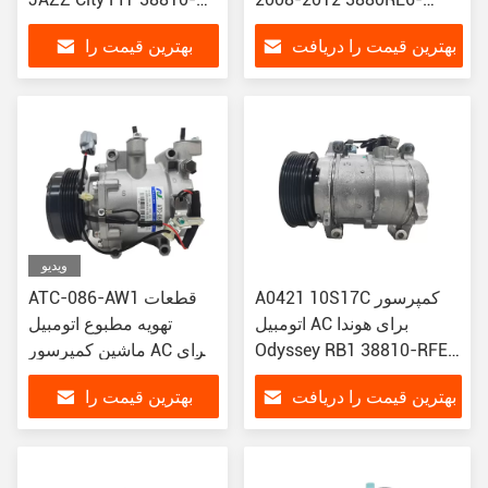
RB0-006
G020
بهترین قیمت را دریافت
بهترین قیمت را
38810RWCA03/CO4920AC
کنید
دریافت کنید
ویدیو
A0421 10S17C کمپرسور
ATC-086-AW1 قطعات
اتومبیل AC برای هوندا
تهویه مطبوع اتومبیل
Odyssey RB1 38810-RFE-
ماشین کمپرسور AC برای
003 447180-8030
شهر هوندا / FIT/JAZZ
بهترین قیمت را دریافت
بهترین قیمت را
38810-REA-Z12 38810-
RSH-E01
کنید
دریافت کنید