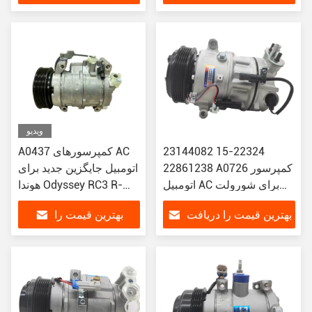
کنید
دریافت کنید
ویدیو
23144082 15-22324
A0437 کمپرسورهای AC
22861238 A0726 کمپرسور
اتومبیل جایگزین جدید برای
اتومبیل AC برای شورولت
هوندا Odyssey RC3 R-
مالیبو 2.4 رووی 950
134a خنک کننده 447220-
بهترین قیمت را دریافت
بهترین قیمت را
3694 PV7
کنید
دریافت کنید