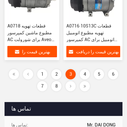
A0716 10S13C قطعات
A0718 قطعات تهویه
تهویه مطبوع اتومبیل
مطبوع ماشین کمپرسور
کمپرسور AC اتومبیل برای
AC برای شورولت Aveo
شورولت جدید AVEO
1.4
بهترین قیمت را دریافت
بهترین قیمت را
65995801194777204
9058186/9070633
کنید
دریافت کنید
1
2
3
4
5
6
7
8
تماس ها
Mr. DAI DONG
تماس ها: