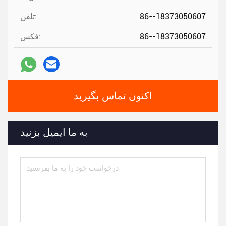
86--18373050607
تلفن:
86--18373050607
فکس:
اکنون تماس بگیرید
به ما ایمیل بزنید