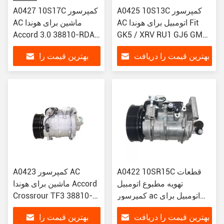
A0425 10S13C کمپرسور
A0427 10S17C کمپرسور
AC اتومبیل برای هوندا Fit
AC ماشین برای هوندا
Accord 3.0 38810-RDA-
GK5 / XRV RU1 GJ6 GM6
A01
38810-5R0-H01
بهترین قیمت را دریافت
بهترین قیمت را
کنید
دریافت کنید
A0422 10SR15C قطعات
A0423 کمپرسور AC
تهویه مطبوع اتومبیل
ماشین برای هوندا Accord
کمپرسور ac اتومبیل برای
Crossrour TF3 38810-
هوندا Odyssey RB3 38810-
R70-A01 38810R70A01
بهترین قیمت را دریافت
بهترین قیمت را
158335 157335
RLF-003