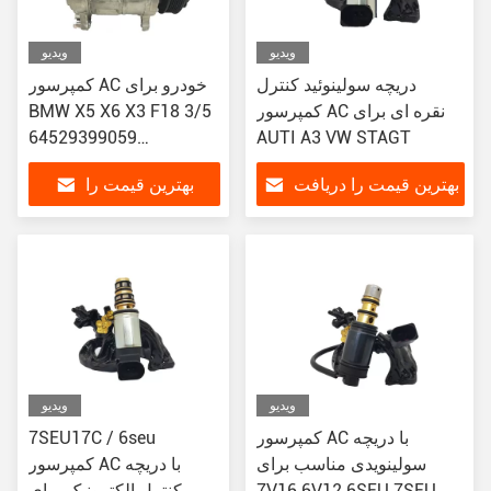
ویدیو
ویدیو
دریچه سولینوئید کنترل
کمپرسور AC خودرو برای
کمپرسور AC نقره ای برای
BMW X5 X6 X3 F18 3/5
64529399059
AUTI A3 VW STAGT
64529249223
بهترین قیمت را دریافت
بهترین قیمت را
Z0014998 DCP05096
کنید
دریافت کنید
ویدیو
ویدیو
کمپرسور AC با دریچه
7SEU17C / 6seu
سولینویدی مناسب برای
کمپرسور AC با دریچه
7V16 6V12 6SEU 7SEU
کنترل الکترونیک برای