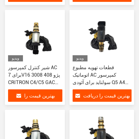
کنید
دریافت کنید
ویدیو
ویدیو
قطعات تهویه مطبوع
شیر کنترل کمپرسور AC
اتوماتیک AC کمپرسور
برای 7V16 پژو 408 3008
سولناید برای آئودی Q5 A4
CRITRON C4/C5 GAC
GS8
B9 /A6 C7
بهترین قیمت را دریافت
بهترین قیمت را
کنید
دریافت کنید