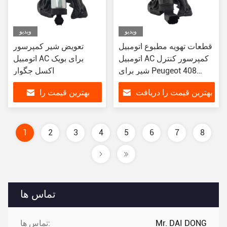
ویدیو
ویدیو
قطعات تهویه مطبوع اتومبیل
تعویض شیر کمپرسور
اتومبیل AC کمپرسور کنترل
اتومبیل AC برای بویک
شیر برای Peugeot 408
اکسل جگوار
3008 نوع Denso
بهترین قیمت را دریافت
بهترین قیمت را
کنید
دریافت کنید
1
2
3
4
5
6
7
8
تماس ها
Mr. DAI DONG
تماس ها: