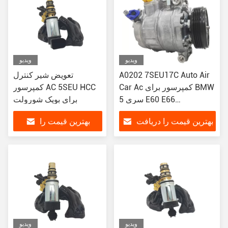
ویدیو
ویدیو
A0202 7SEU17C Auto Air
تعویض شیر کنترل
Car Ac کمپرسور برای BMW
کمپرسور AC 5SEU HCC
سری 5 E60 E66
برای بویک شورولت
64526956715
بهترین قیمت را دریافت
بهترین قیمت را
64526956716
64509174803
کنید
دریافت کنید
64509180549
ویدیو
ویدیو