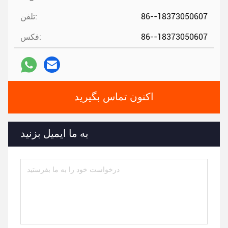
86--18373050607
تلفن:
86--18373050607
فکس:
اکنون تماس بگیرید
به ما ایمیل بزنید