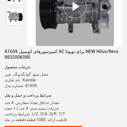
A1659 کمپرسورهای اتومبیل AC برای تویوتا NEW Hilux/Revo
883200K080
جزئیات محصول
محل منبع: گوانگدونگ، چین
نام تجاری: Xiaodai
شماره مدل: A1659
شرایط پرداخت و حمل و نقل
مقدار حداقل تعداد سفارش: 4 عدد
جزئیات بسته بندی: 4 عدد / 1 جعبه
شرایط پرداخت: L/C، D/A، D/P، T/T
قابلیت ارائه: 1000 قطعه/قطعه در ماه