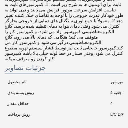
ثابت برای اتومبیل ها به شرح زیر است: 1. کمپرسورهای ثابت به
تناسب افزایش سرعت موتور افزایش می یابند.و نمی تواند به
طور خودکار قدرت خروجی را با توجه به تقاضای خنک کننده تغییر
دهد.2- معمولاً با جمع آوری سیگنال های دمایی از خروجی بخارگر
کنترل می شود.وقتی دمای هوا به دمای تنظیم شده برسد، کلاچ
الکترومغناطیسی کمپرسور آزاد می شود، و کمپرسور کار را
متوقف می کند؛ هنگامی که دمای بالا می رود، کلاچ
الکترومغناطیسی درگیر می شود و کمپرسور کار می
کند.کمپرسور جابجایی ثابت نیز توسط فشار سیستم تهویه مطبوع
کنترل می شود. وقتی فشار در خط لوله خیلی بالا باشه کمپرسور
کار کردن رو متوقف میکنه
جزئیات تصاویر
نام محصول
 جعبه
روش بسته بندی
4
حداقل مقدار
L/C D/A D
روش پرداخت