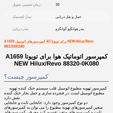
30
زمان تخمینی تحویل:
حمل و نقل دریایی
مدل لجستیک:
بندر هوانگپو گوانگژو
بندر دریایی:
A1659 کمپرسورهای اتومبیل AC برای تویوتا NEW Hilux/Revo
883200K080
A1659 کمپرسور اتوماتیک هوا برای تویوتا
NEW Hilux/Revo 88320-0K080
کمپرسور چیست؟
کمپرسور تهویه مطبوع اتومبیل قلب سیستم خنک کننده تهویه
مطبوع اتومبیل است. در فشرده سازی و حمل بخار خنک کننده
نقش دارد.
دو نوع کمپرسور وجود دارد: جابجایی ثابت و جابجایی
متغیر.کمپرسورهای تهویه مطبوع را می توان به کمپرسورهای
ثابت و کمپرسورهای متغیر تقسیم کرد.معرفی کمپرسورهای