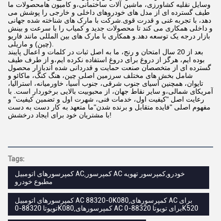
وسایل نقلیه کشاورزی، ماشین آلات ساختمانی،و کامیون هامحصولات ما
طیف گسترده ای از مدل های خودروهای داخلی و خارجی را پوشش می
دهد، با تجربه غنی و قدرت قوی.شرکت با مارک های شناخته شده جهانی
و داخلی همکاری می کند تا محصولات جدید و کمیاب را با سرعت و بینش
بازار درجه یک توسعه دهد.و همکاری با مارک های بین المللی مانند فاریو
(چین) و ماریلی.
بعد از 20 سال امتحان و رنج، ما به اصل ثبات در کلمات و اعمال پایبند
بوده ایم، هرگز از دروغ برای دروغ استفاده نکرده ایم،و از طرف طیف
گسترده ای از متخصصان صنعت حمایت و قدردانی شده اندبازار محصول
شامل بخش های مختلف سرزمین اصلی چین، هنگ کنگ، ماکائو و
تایوان، همچنین آسیای جنوب شرقی، جنوب آسیا، خاورمیانه، استرالیا،
آمریکای شمالی،و سایر نقاط جهان، از محبوبیت بالایی برخوردار است. با
رعایت اصل "کیفیت اول، خدمات فنی، شهرت اول و تضمین کیفیت" و
مفهوم اصلی "فایده متقابل و برنده شدن"ما متعهد به کار دست به دست
با مشتریان خود برای ایجاد درخشش!
Tags:
کمپرسورهای اتومبیل AC,کمپرسور AC خودرو,کمپرسور تهویه
مطبوع خودرو
کمپرسورهای اتومبیل AC 88320-0K080,کمپرسورهای AC برای
تویوتا 88320-0K080,کمپرسورهای AC برای تویوتا 88320-0K520