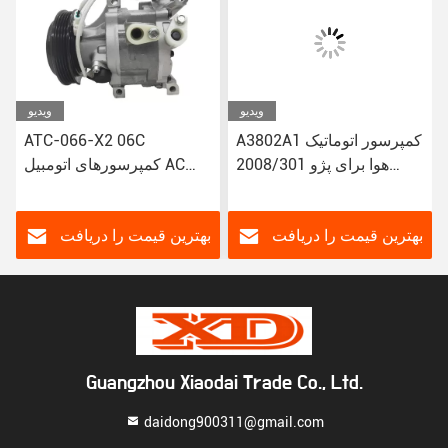
ویدیو
ویدیو
A3802A1 کمپرسور اتوماتیک
ATC-066-X2 06C
هوا برای پژو 2008/301
کمپرسورهای اتومبیل AC
سیتروئن جدید الیزایی/C3-
برای تویوتا کورولا یاریس
Alitis 88320-52010
XR JSR11T601088
883205201
بهترین قیمت را دریافت
بهترین قیمت را دریافت
کنید
کنید
Guangzhou Xiaodai Trade Co., Ltd.
daidong900311@gmail.com