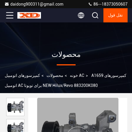
daidong900311@gmail.com
86--18373050607
نقل قول
محصولات
A1659 کمپرسورهای
>
کمپرسورهای اتومبیل AC
خونه
>
محصولات
>
اتومبیل AC برای تویوتا NEW Hilux/Revo 883200K080