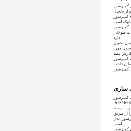
ستفاده در مدل های مختلف خودرو، از جمله مدل های تولید شده توسط YYDS مناسب است. آن را در 12 ولت کار می کند
کمپرسور AC JNA Car یک جزء اساسی از سیستم تهویه مطبوع خودرو است. آن را فشرده می کند و یخچال را گردش می کند، اطمینان حاصل می کند
کمپرسور JNA AC مناسب برای استفاده در موقعیت ها و سناریوهای مختلف است.زمانی که سیستم تهویه مطبوع خودرو برای اطمینان از راحتی راننده و
دت طولانی
دارد.
JNA Car AC Compres بسته به مدل خودرو و موجودی متفاوت است. شرایط پرداخت شامل L / C ، ALIPAY و T / T است ، که گزینه
ی توانند محصول مورد
 و کارآمد است که برای استفاده در مدل های مختلف خودرو و مواقع مناسب است.این
یط پرداخت
مدل A JNA نباشید، با افتخار ساخته شده در گوانگدونگ با گواهینامه
IATF1694
جودی متفاوت است،
با شماره SOE برای اتومبیل های برند YYDS سازگار
است.
مپرسور AC