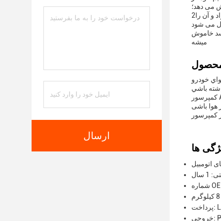
ش می دهد؛
2به طور معمول، نشانه های دمایی از خروجی تبخیرگر جمع آوری شده و برای مدیریت آن استفاده می شود.کمپرسور برق مغناطیسی کلاچ آزاد و آن را
ال می شود
رسد خاموش
ميشه
سبک وزن و آسان براي نصب ماشين شما بشههرگز اينقدر آسون نبوده که
کمپرسور AC ماشین ما طراحی شده تا شما را در جاده راحت و خنک نگه دارد، مهم نیست که چقدر بیرون گرم است. موتور الکتریکی قدرتمند آن هر بار
ارسال
 1 سال
OE: 
L/C 
 PV4