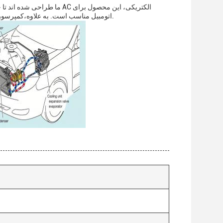
سیستم های کمپرسور AC EV اتومبیل مناسب است. به علاوه،کمپرسورهای ما با یک سال گارانتی برای آرامش ذهن اضافه می شوند.