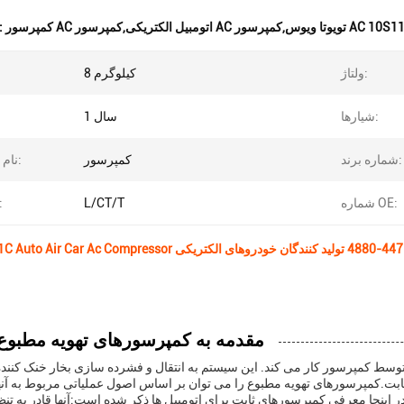
 اتومبیل الکتریکی,کمپرسور AC تویوتا ویوس,کمپرسور AC 10S11C
برجسته کردن
ولتاژ:
8 کیلوگرم
شیارها:
1 سال
شماره برند:
کمپرسور
نام محصول:
شماره OE:
L/CT/T
پرداخت
مقدمه به کمپرسورهای تهویه مطبوع
وسط کمپرسور کار می کند. این سیستم به انتقال و فشرده سازی بخار خنک کنن
 ثابت.کمپرسورهای تهویه مطبوع را می توان بر اساس اصول عملیاتی مربوط به آنها
 اینجا معرفی کمپرسورهای ثابت برای اتومبیل ها ذکر شده است:آنها قادر به تنظ