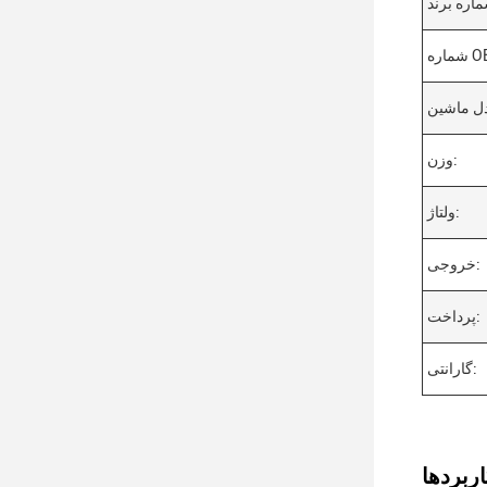
ره OE:
وزن:
ولتاژ:
خروجی:
پرداخت:
گارانتی: