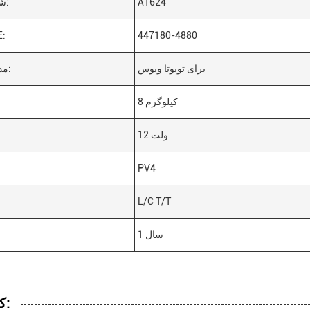
A1624
شماره برند:
447180-4880
شما
برای تویوتا ویوس
مدل ماشين:
8 کیلوگرم
12 ولت
PV4
L/C T/T
1 سال
کاربردها: