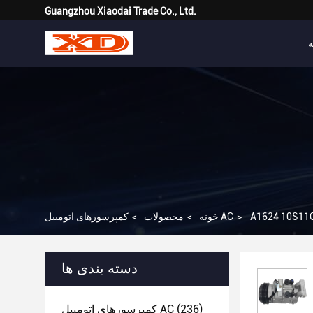
Guangzhou Xiaodai Trade Co., Ltd.
ه
>
کمپرسورهای اتومبیل AC
خونه
>
محصولات
>
دسته بندی ها
(236)
کمپرسورهای اتومبیل AC