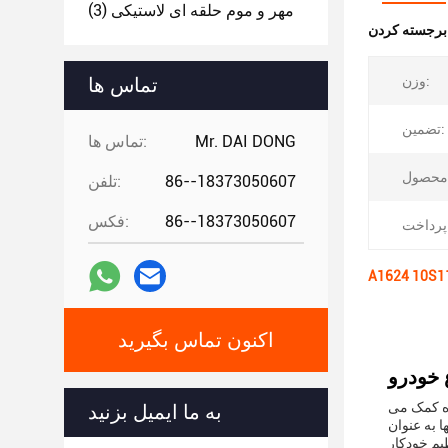
مهر و موم حلقه ای لاستیکی
(3)
:
وزن:
تماس ها
تضمین:
Mr. DAI DONG
تماس ها:
86--18373050607
تلفن:
86--18373050607
فکس:
:
اکنون تماس بگیرید
 خودرو
ده کمک می
به ما ایمیل بزنید
 به عنوان
یم خودکار