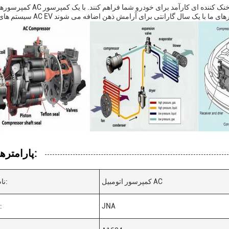
کمپرسورهای اتومبیل AC ما طراحی شده اند تا خنک کننده ای کارآمد برا
پارامترهای فنی:
کمپرسور اتومبیل AC
نام محصول:
JNA
نام تجاری: