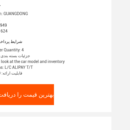
خودروهای
ج
gin: GUANGDONG
ن
گواهی:
شماره مدل
شرایط پرداخت
r Quantity: 4
جزئیات بسته بندی: 4 عدد / 1 جعب
 look at the car model and inventory
s: L/C ALIPAY T/T
قابلیت ارائه: 500 عدد / 1 ماه
بهترین قیمت را دریافت