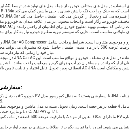
این کمپرسور AC خودرو برای ا
طولانی مناسب است، جایی که سیستم تهویه مطبوع خودرو نیاز به کار برای م
زمان تحویل sor
های پرداخت انعطاف پذیر را برای مشتریان فراهم می کند.ظرفیت عرضه 500 تا در ماه است، اطمینان حاصل شود که مشتریان م
نیاز خود را زمانی که نیاز دارند سفارش دهند.
در نتیجه، کمپرسور JNA Car AC یک قطعه اتوماتیک قابل اعتماد
از اینکه راننده و مسافران در آب و هوای گرم و مرطوب راحت بمانند. با شرا
سفارشی سازی:
به دنبال یک کمپرسور AC خودرو EV سفارشی هستید؟ به دنبال کمپرسور 
9.
حداقل مقدار سفارش ما 4 عدد است و جزئیات بسته بندی شامل 4 قطعه در هر جعبه است. زمان تحویل بسته به مدل ماشین و مو
و ما پرداخت را از طریق L / C، ALIPAY،و T/T.
با ظرفیت عرضه 500 قطعه در ماه ، کمپرسور مدل A ما دارای شکاف هایی از مواد PV است و 
انی می شود. امروز با ما تماس بگیرید تا اطلاعات بیشتری در مورد لوازم جانبی ک