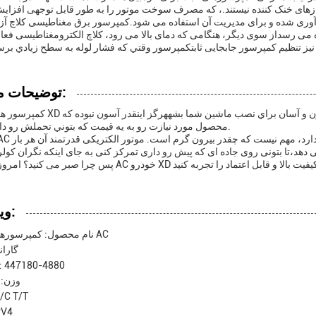
های خنک کننده نیستند.، که مصرف سوخت موتور را به طور قابل توجهی افزای
می رسداز سوی دیگر، هنگامی که دمای بالا می رود، کلاچ الکترومغناطیسی فع
نیز تنظیم کمپرسور جابجایی ثابتکمپرسور وقتي که فشار لوله به سطح زيادي ب
توضیحات محصول:
کمپرسور هواي خودرو XD فقط 8 کيلوگرم وزن داره که باعث ميشه يه راه حل 
محصول مورد نيازت رو به يه قيمت که بتوني تحملش رو داشته باشي.
ویژگی ها:
نام محصول: کمپرسورهای اتومبیل AC
گارانتی:
شماره 447180-4880
وزن: 8 کيلوگرم
پرداخت: T/T
خروجی: