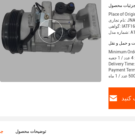
 الکتریکی
زئیات محصول
Place of Ori
ام تجاری: JNA
 IATF16949
: A1624
 و حمل و نقل
Minimum Orde
ه
Delivery Time:
Payment Term
 کنید
توضیحات محصول
جز