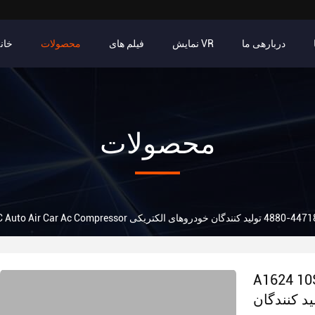
دربارهی ما
نمایش VR
فیلم های
محصولات
خان
محصولات
A162 برای
س ییرز 447180-4880 تولید کنندگان