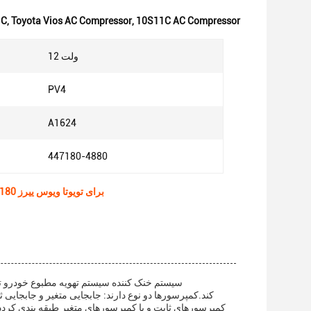
10S11C AC Compressor
,
Toyota Vios AC Compressor
,
کمپرسور AC
12 ولت
PV4
A1624
447180-4880
A1624 10S11C Auto Air Car Ac Compressor برای تویوتا ویوس ییرز 447180-4880 تولید کنندگان خودروهای الکتریکی
سیستم خنک کننده سیستم تهویه مطبوع خودرو ت
کند.کمپرسورها دو نوع دارند: جابجایی متغیر و جابجایی
کمپرسورهای ثابت و یا کمپرسورهای متغیر طبقه بندی کرددر